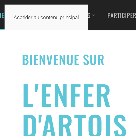
MENT
INFO COURSE & COUREURS
PARTICIPE
Accéder au contenu principal
BIENVENUE SUR
L'ENFER
D'ARTOIS