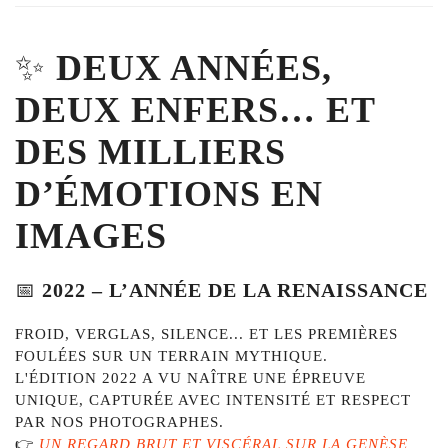
✨
DEUX
ANNÉES,
DEUX
ENFERS…
ET
DES
MILLIERS
D’ÉMOTIONS
EN
IMAGES
📅
2022 –
L’ANNÉE
DE
LA
RENAISSANCE
FROID,
VERGLAS,
SILENCE...
ET
LES
PREMIÈRES
FOULÉES
SUR
UN
TERRAIN
MYTHIQUE.
L'ÉDITION
2022
A
VU
NAÎTRE
UNE
ÉPREUVE
UNIQUE,
CAPTURÉE
AVEC
INTENSITÉ
ET
RESPECT
PAR
NOS
PHOTOGRAPHES.
👉
UN
REGARD
BRUT
ET
VISCÉRAL
SUR
LA
GENÈSE