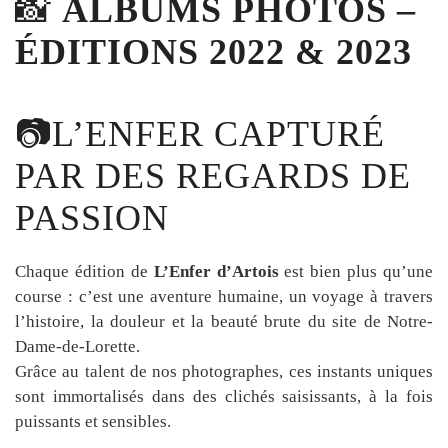
📸
ALBUMS
PHOTOS –
ÉDITIONS
2022 &
2023
📷L’ENFER
CAPTURÉ
PAR
DES
REGARDS
DE
PASSION
Chaque
édition
de
L’Enfer
d’Artois
est
bien
plus
qu’une
course :
c’est
une
aventure
humaine,
un
voyage
à
travers
l’histoire,
la
douleur
et
la
beauté
brute
du
site
de
Notre-
Dame-
de-
Lorette.
Grâce
au
talent
de
nos
photographes,
ces
instants
uniques
sont
immortalisés
dans
des
clichés
saisissants,
à
la
fois
puissants
et
sensibles.