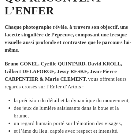
L’ENFER
Chaque
photographe
révèle,
à
travers
son
objectif,
une
facette
singulière
de
l’épreuve,
composant
une
fresque
visuelle
aussi
profonde
et
contrastée
que
le
parcours
lui-
même.
Bruno GONEL, Cyrille
QUINTARD,
David
KROLL,
Gilbert DELAFORGE,
Jessy
RESKE,
Jean-Pierre
CARPENTIER & Marie CLEMENT,
vous
offrent
leurs
regards
croisés
sur
l’Enfer
d’Artois :
la
précision
du
détail
et
la
dynamique
du
mouvement,
des
jeux
de
lumière
saisissants
dans
la
boue
et
la
brume,
un
regard
humain
porté
sur
l’émotion
des
visages,
et
l’âme
du
lieu,
captée
avec
respect
et
intensité.