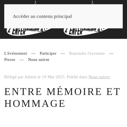
Accéder au contenu principal
L'événement
Participer
Rejoindre l'aventure
Presse
Nous suivre
Rédigé par Admin le
19 Mai 2025
. Publié dans
Nous suivre
.
ENTRE MÉMOIRE ET
HOMMAGE
BIENVENUE SUR